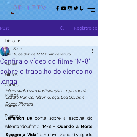
Selletv
Registre-se
Post
Início
Selle
Início
28 de dez. de 2020
2 min de leitura
Confira o vídeo do filme ‘M-8’
Séries
sobre o trabalho do elenco no
Filmes
longa
Games
Filme conta com participações especiais de 
Música
Lázaro Ramos, Ailton Graça, Léa Garcia e 
Rocco Pitanga
Humor
Eventos
Jefferson De
 conta sobre a escolha do 
Entretenimento
elenco do filme “
M-8 – Quando a Morte 
Socorre a Vida
” em novo vídeo divulgado 
Televisão