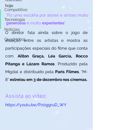
hoje. 
Competitivo
“Fiz uma escolha por atores e atrizes muito 
Tecnologia
generosos 
e muito 
experientes
”. 
Notícias
O diretor fala ainda sobre o jogo de 
Quadrinhos
atuação entre os artistas e mostra as 
participações especiais do filme que conta 
com 
Ailton Graça, Léa Garcia, Rocco 
Pitanga e Lázaro Ramos
. Produzido pela 
Migdal e distribuído pela 
Paris Filmes
, “M-
8” 
estreiou em 3 de dezembro nos cinemas.
Assista ao vídeo:
https://youtu.be/Pz0ggruD_WY