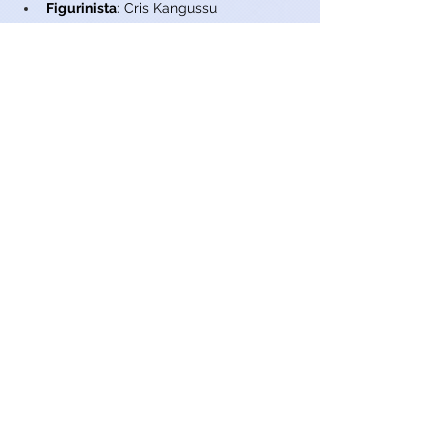
Figurinista
: Cris Kangussu
Produtora de elenco
: Marcela Altberg
Produtora associada
: Buda Filmes
Patrocínio do BRDE/FSA
: Ancine
filmes
paris filmes
lázaro ramos
Filmes
Entretenimento
Ver tudo
Posts recentes