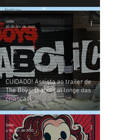
Tecnologia
Notícias
Quadrinhos
Selle
16 de fev. de 2022
CUIDADO! Assista ao trailer de
The Boys: Diabolical longe das
crianças!
Selle
4 de jan. de 2021