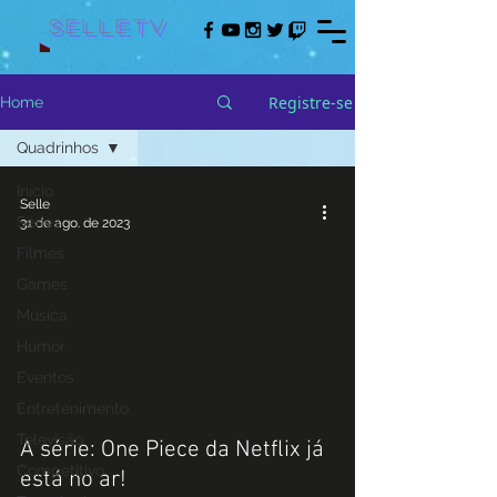
Selletv
Registre-se
Home
Quadrinhos
Início
Selle
Séries
31 de ago. de 2023
Filmes
Games
Música
 video
Humor
Eventos
Entretenimento
Televisão
A série: One Piece da Netflix já
Competitivo
está no ar!