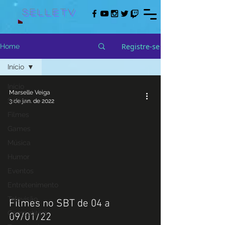
Selletv
Registre-se
Home
Início
Início
Marselle Veiga
Séries
3 de jan. de 2022
Filmes
Games
Música
Humor
Eventos
Entretenimento
Televisão
Filmes no SBT de 04 a
Competitivo
09/01/22