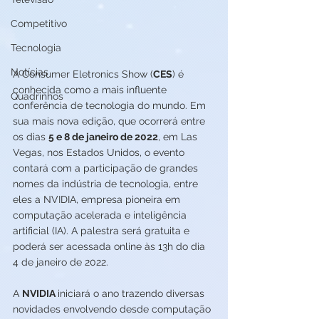
Competitivo
Tecnologia
Notícias
A Consumer Eletronics Show (
CES
) é 
conhecida como a mais influente 
Quadrinhos
conferência de tecnologia do mundo. Em 
sua mais nova edição, que ocorrerá entre 
os dias 
5 e 8 de janeiro de 2022
, em Las 
Vegas, nos Estados Unidos, o evento 
contará com a participação de grandes 
nomes da indústria de tecnologia, entre 
eles a NVIDIA, empresa pioneira em 
computação acelerada e inteligência 
artificial (IA). A palestra será gratuita e 
poderá ser acessada online às 13h do dia 
4 de janeiro de 2022. 
A 
NVIDIA 
iniciará o ano trazendo diversas 
novidades envolvendo desde computação 