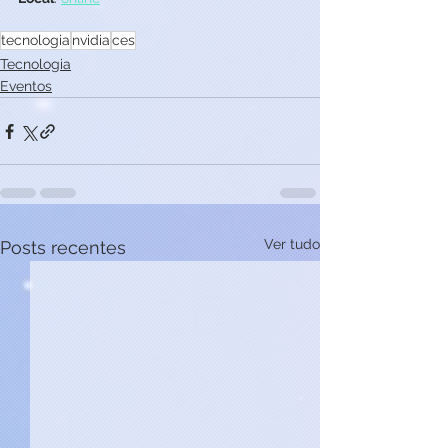
tecnologia
nvidia
ces
Tecnologia
Eventos
Ver tudo
Posts recentes