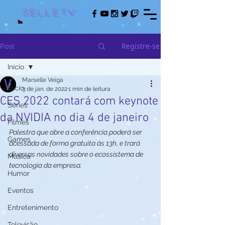
Selletv
Registre-se
Post
Início
Marselle Veiga
Início
3 de jan. de 2022
1 min de leitura
CES 2022 contará com keynote
Séries
da NVIDIA no dia 4 de janeiro
Filmes
Palestra que abre a conferência poderá ser 
Games
acessada de forma gratuita às 13h, e trará 
diversas novidades sobre o ecossistema de 
Música
tecnologia da empresa.
Humor
Eventos
Entretenimento
Televisão