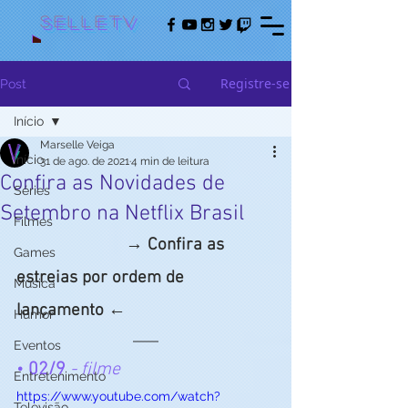
Selletv
Registre-se
Post
Início
Marselle Veiga
Início
31 de ago. de 2021
4 min de leitura
Confira as Novidades de
Séries
Setembro na Netflix Brasil
Filmes
			→ 
Confira as 
Games
estreias por ordem de 
Música
lançamento ←
Humor
Eventos
• 
02/9
 - filme
Entretenimento
https://www.youtube.com/watch?
Televisão