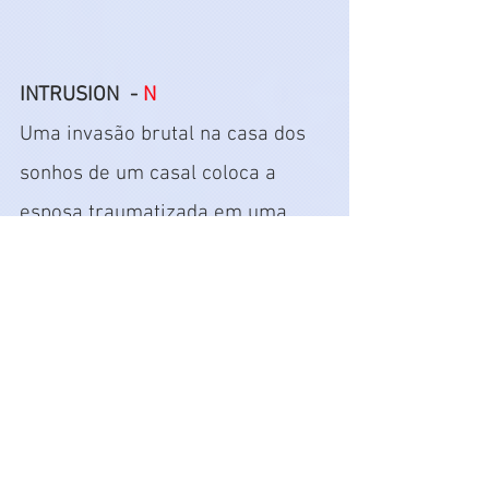
INTRUSION  - 
N
Uma invasão brutal na casa dos 
sonhos de um casal coloca a 
esposa traumatizada em uma 
caçada por respostas. Tudo indica 
que o pior ainda está por vir. 
Estrelado por Freida Pinto e 
Logan Marshall-Green.
• 24/9
 - série
https://www.youtube.com/watch?