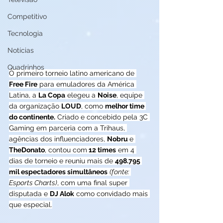
Competitivo
Tecnologia
Notícias
Quadrinhos
O primeiro torneio latino americano de 
Free Fire
 para emuladores da América 
Latina, a 
La Copa
 elegeu a 
Noise
, equipe 
da organização 
LOUD
, como 
melhor time 
do continente.
 Criado e concebido pela 3C 
Gaming em parceria com a Trihaus, 
agências dos influenciadores, 
Nobru 
e 
TheDonato
, contou com
 12 times
 em 4 
dias de torneio e reuniu mais de 
498.795 
mil espectadores simultâneos
(fonte: 
Esports Charts)
, com uma final super 
disputada e 
DJ Alok
 como convidado mais 
que especial.