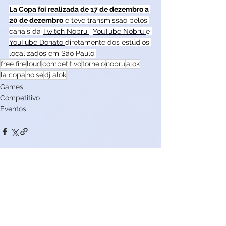
La Copa foi realizada de 17 de dezembro a 
20 de dezembro
 e teve transmissão pelos 
canais da 
Twitch Nobru 
, 
YouTube Nobru 
e 
YouTube Donato 
diretamente dos estúdios 
localizados em São Paulo.
free fire
loud
competitivo
torneio
nobru
alok
la copa
noise
dj alok
Games
Competitivo
Eventos
Ver tudo
Posts recentes