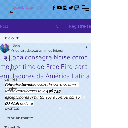
Selletv
Registre-se
Post
Início
Selle
Início
4 de jan. de 2021
2 min de leitura
La Copa consagra Noise como
Séries
melhor time de Free Fire para
Filmes
emuladores da América Latina
Games
Primeiro torneio
 realizado entre os times 
Música
latino americanos teve 
498.795
espectadores simultâneos e contou com o 
Humor
DJ Alok
 na final.
Eventos
Entretenimento
Televisão