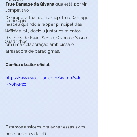
True Damage da Qiyana
 que está por vir!  
Competitivo
"O grupo virtual de hip-hop True Damage 
Tecnologia
nasceu quando a rapper principal das 
Notícias
K/DA, Akali, decidiu juntar os talentos 
distintos de Ekko, Senna, Qiyana e Yasuo 
Quadrinhos
em uma colaboração ambiciosa e 
arrasadora de paradigmas."
Confira o trailer oficial
:
https://www.youtube.com/watch?v=k-
KI30h5Pzc
Estamos ansiosos pra achar essas skins 
nos baús da vida! :D