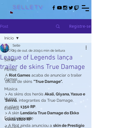
Selletv
Registre-se
Post
Início
Selle
Início
29 de out. de 2019
1 min de leitura
League of Legends lança
Séries
trailer de skins True Damage
Filmes
A 
Riot Games
 acaba de anunciar o trailer 
Games
oficial de skins 
"True Damage".
Música
> As skins dos heróis 
Akali, Qiyana, Yasuo e 
Humor
Senna
, integrantes da True Damage, 
custam 
1350 RP
. 
Eventos
> A skin 
Lendária True Damage do Ekko 
Entretenimento
custa 1820 RP
. 
> A Riot ainda anunciou a 
skin de Prestígio 
Televisão