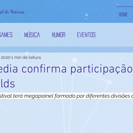
tal de Not
ícias •
Home
Games
Música
Humor
Eventos
e 2020
1 min de leitura
ão
Competitivo
Tecnologia
Notícias
dia confirma participação
lds
estival terá megapainel formado por diferentes divisões