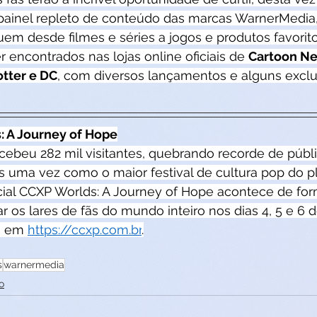
painel repleto de conteúdo das marcas WarnerMedia
em desde filmes e séries a jogos e produtos favorit
r encontrados nas lojas online oficiais de 
Cartoon Ne
otter e DC
, com diversos lançamentos e alguns exclu
 A Journey of Hope
ebeu 282 mil visitantes, quebrando recorde de públi
 uma vez como o maior festival de cultura pop do pl
cial CCXP Worlds: A Journey of Hope acontece de fo
çar os lares de fãs do mundo inteiro nos dias 4, 5 e 6
s em 
https://ccxp.com.br
.
s
warnermedia
o