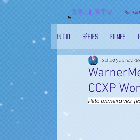
Selletv
• Seu Por
Início
Séries
Filmes
Selle
23 de nov. d
Entretenimento
Televis
WarnerMe
CCXP Wor
Quadrinhos
Pela primeira vez, f