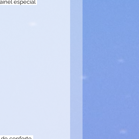
inel especial 
z do conforto 