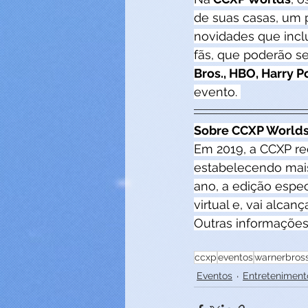
de suas casas, um 
novidades que inclu
fãs, que poderão se
Bros., HBO, Harry P
evento. 
Sobre CCXP Worlds:
Em 2019, a CCXP rec
estabelecendo mais
ano, a edição espe
virtual e, vai alcan
Outras informaçõe
ccxp
eventos
warnerbros
Eventos
Entreteniment