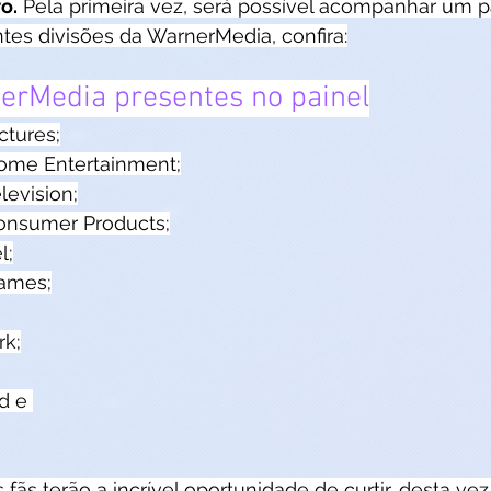
o.
 Pela primeira vez, será possível acompanhar um pa
tes divisões da WarnerMedia, confira:
erMedia presentes no painel
ctures;
ome Entertainment;
levision;
onsumer Products;
l;
Games;
rk;
d e 
s fãs terão a incrível oportunidade de curtir, desta ve