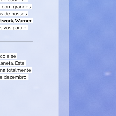
, com grandes 
os de nossos 
twork, Warner 
sivos para o 
co e se 
aneta. Este 
rma totalmente 
 de dezembro. 