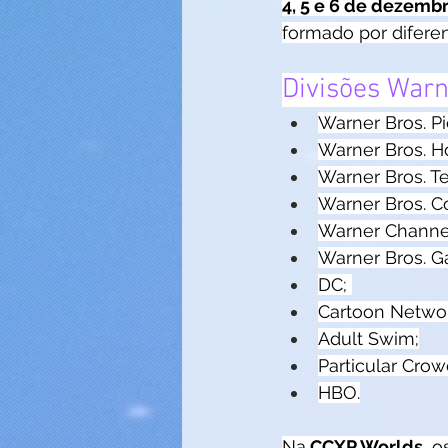
4, 5 e 6 de dezembr
formado por diferen
Divisões Warn
Warner Bros. Pi
Warner Bros. H
Warner Bros. Te
Warner Bros. C
Warner Channe
Warner Bros. 
DC; 
Cartoon Netwo
Adult Swim;
Particular Crow
HBO.
Na
 CCXP Worlds
, o